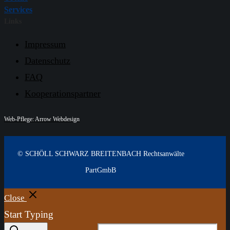
Services
Links
Impressum
Datenschutz
FAQ
Kooperationspartner
Web-Pflege: Arrow Webdesign
© SCHÖLL SCHWARZ BREITENBACH Rechtsanwälte
PartGmbB
Close
Start Typing