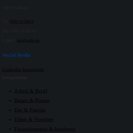
56070 Koblenz
Tel:
0261 91506-0
Fax: 0261 91506-66
E-Mail:
info@ssbp.de
Social Media
Linkedin
Instagram
Kompetenzen
Arbeit & Beruf
Bauen & Planen
Ehe & Familie
Erben & Vererben
Finanzierungen & Insolvenz