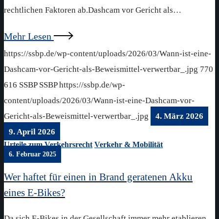
rechtlichen Faktoren ab.Dashcam vor Gericht als…
Mehr Lesen
https://ssbp.de/wp-content/uploads/2026/03/Wann-ist-eine-
Dashcam-vor-Gericht-als-Beweismittel-verwertbar_.jpg
770
616
SSBP
SSBP
https://ssbp.de/wp-
content/uploads/2026/03/Wann-ist-eine-Dashcam-vor-
Gericht-als-Beweismittel-verwertbar_.jpg
4. März 2026
9. April 2026
Urteile zum Verkehrsrecht
Verkehr & Mobilität
6. Februar 2025
Wer haftet für einen in Brand geratenen Akku
eines E-Bikes?
Da sich E-Bikes in der Gesellschaft immer mehr etablieren,