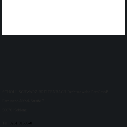
SCHÖLL SCHWARZ BREITENBACH Rechtsanwälte PartGmbB
Ferdinand-Nebel-Straße 7
56070 Koblenz
Tel:
0261 91506-0