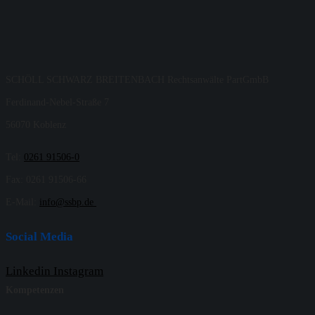
SCHÖLL SCHWARZ BREITENBACH Rechtsanwälte PartGmbB
Ferdinand-Nebel-Straße 7
56070 Koblenz
Tel:
0261 91506-0
Fax: 0261 91506-66
E-Mail:
info@ssbp.de
Social Media
Linkedin
Instagram
Kompetenzen