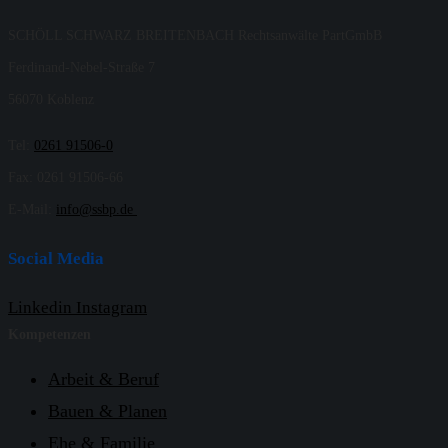
SCHÖLL SCHWARZ BREITENBACH Rechtsanwälte PartGmbB
Ferdinand-Nebel-Straße 7
56070 Koblenz
Tel:
0261 91506-0
Fax: 0261 91506-66
E-Mail:
info@ssbp.de
Social Media
Linkedin
Instagram
Kompetenzen
Arbeit & Beruf
Bauen & Planen
Ehe & Familie