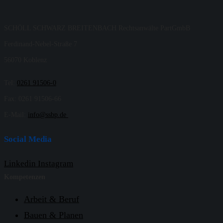
SCHÖLL SCHWARZ BREITENBACH Rechtsanwälte PartGmbB
Ferdinand-Nebel-Straße 7
56070 Koblenz
Tel:
0261 91506-0
Fax: 0261 91506-66
E-Mail:
info@ssbp.de
Social Media
Linkedin
Instagram
Kompetenzen
Arbeit & Beruf
Bauen & Planen