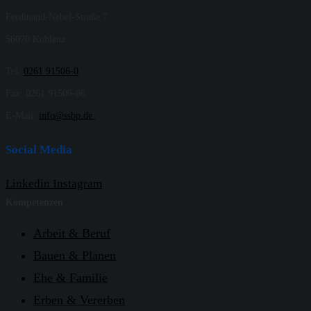
Ferdinand-Nebel-Straße 7
56070 Koblenz
Tel:
0261 91506-0
Fax: 0261 91506-66
E-Mail:
info@ssbp.de
Social Media
Linkedin
Instagram
Kompetenzen
Arbeit & Beruf
Bauen & Planen
Ehe & Familie
Erben & Vererben