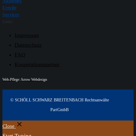
Aktuelles
Urteile
Services
Links
Impressum
Datenschutz
FAQ
Kooperationspartner
Web-Pflege: Arrow Webdesign
© SCHÖLL SCHWARZ BREITENBACH Rechtsanwälte
PartGmbB
Close
Start Typing