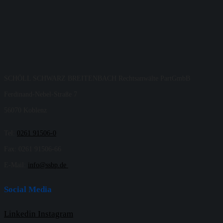
SCHÖLL SCHWARZ BREITENBACH Rechtsanwälte PartGmbB
Ferdinand-Nebel-Straße 7
56070 Koblenz
Tel:
0261 91506-0
Fax: 0261 91506-66
E-Mail:
info@ssbp.de
Social Media
Linkedin
Instagram