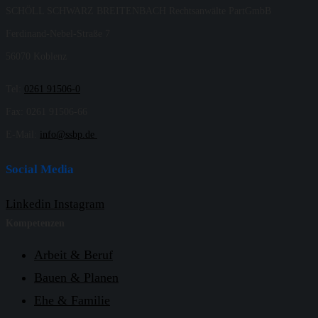
SCHÖLL SCHWARZ BREITENBACH Rechtsanwälte PartGmbB
Ferdinand-Nebel-Straße 7
56070 Koblenz
Tel:
0261 91506-0
Fax: 0261 91506-66
E-Mail:
info@ssbp.de
Social Media
Linkedin
Instagram
Kompetenzen
Arbeit & Beruf
Bauen & Planen
Ehe & Familie