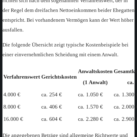
richten sich nach dem sogenannten Verfahrenswert, der in
der Regel dem dreifachen Nettoeinkommen beider Ehegatten
entspricht. Bei vorhandenem Vermögen kann der Wert höher
ausfallen.
Die folgende Übersicht zeigt typische Kostenbeispiele bei
einer einvernehmlichen Scheidung mit einem Anwalt.
Anwaltskosten
Gesamtko
Verfahrenswert
Gerichtskosten
(1 Anwalt)
ca.
4.000 €
ca. 254 €
ca. 1.050 €
ca. 1.300 
8.000 €
ca. 406 €
ca. 1.570 €
ca. 2.000 
16.000 €
ca. 604 €
ca. 2.280 €
ca. 2.900 
Die angegebenen Beträge sind allgemeine Richtwerte und