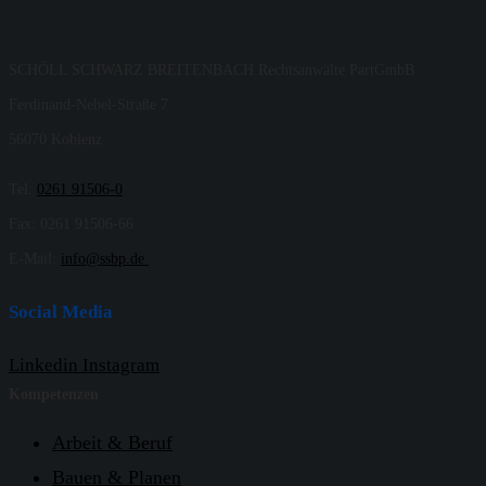
SCHÖLL SCHWARZ BREITENBACH Rechtsanwälte PartGmbB
Ferdinand-Nebel-Straße 7
56070 Koblenz
Tel:
0261 91506-0
Fax: 0261 91506-66
E-Mail:
info@ssbp.de
Social Media
Linkedin
Instagram
Kompetenzen
Arbeit & Beruf
Bauen & Planen