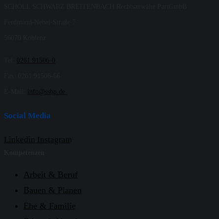
SCHÖLL SCHWARZ BREITENBACH Rechtsanwälte PartGmbB
Ferdinand-Nebel-Straße 7
56070 Koblenz
Tel:
0261 91506-0
Fax: 0261 91506-66
E-Mail:
info@ssbp.de
Social Media
Linkedin
Instagram
Kompetenzen
Arbeit & Beruf
Bauen & Planen
Ehe & Familie