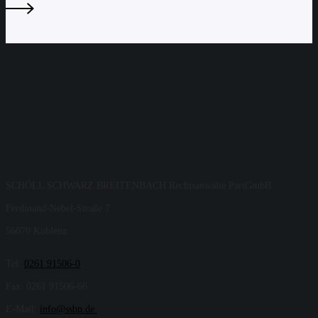
SCHÖLL SCHWARZ BREITENBACH Rechtsanwälte PartGmbB
Ferdinand-Nebel-Straße 7
56070 Koblenz
Tel:
0261 91506-0
Fax: 0261 91506-66
E-Mail:
info@ssbp.de